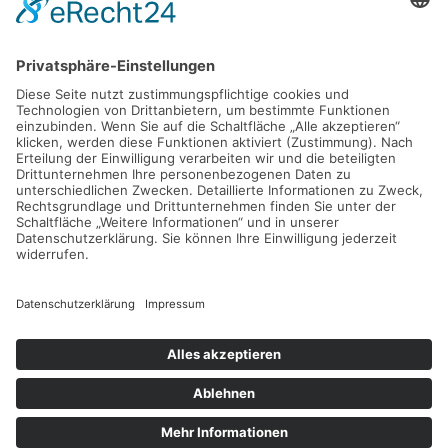
Mittelpunkt stehen kognitive Leichtigkeit, klare Routinen
sowie das harmonische Zusammenspiel von
Apple‑Hardware und ‑Software. Ziel ist ein entspannter
Workflow, der Fokus, Kreativität und Gelassenheit stärkt.
Kontakt:
Andreas Blöcher
An der Papiermühle 1
91166 Georgensgmünd
info@andreas-bloecher.de
Partner:
blöcher.marketing
jobmeo.de
© 2001-2026 Andreas Blöcher.
Alle Rechte vorbehalten.