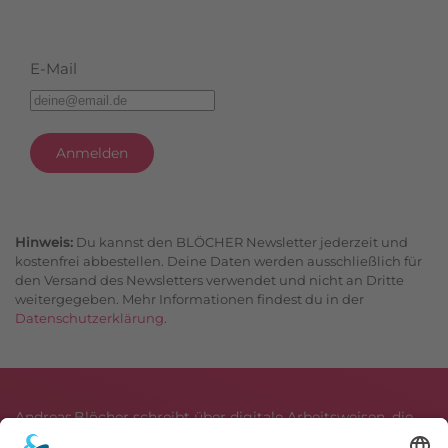
E-Mail
Anmelden
Hinweis:
Du kannst den BLÖCHER Newsletter jederzeit und
kostenfrei abbestellen. Deine Daten werden ausschließlich für
den Versand des Newsletters verwendet und nicht an Dritte
weitergegeben. Mehr Informationen findest du in der
Datenschutzerklärung
.
Andreas Blöcher schreibt über digitale Arbeitsweisen, die
Gedanken flüssig halten und Produktivität steigern. Im