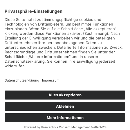
Apple‑Hardware und ‑Software. Ziel ist ein entspannter
Workflow, der Fokus, Kreativität und Gelassenheit stärkt.
Kontakt:
Andreas Blöcher
An der Papiermühle 1
91166 Georgensgmünd
info@andreas-bloecher.de
Partner:
blöcher.marketing
jobmeo.de
© 2001-2026 Andreas Blöcher.
Alle Rechte vorbehalten.
Impressum
Datenschutz
Cookie Einstellungen