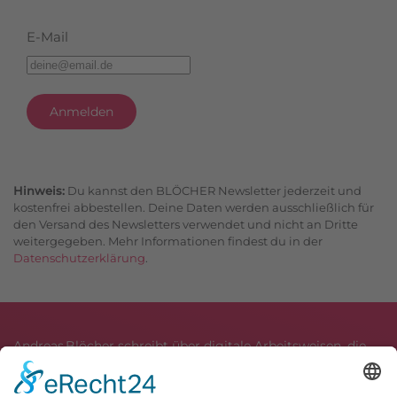
E-Mail
Anmelden
Hinweis:
Du kannst den BLÖCHER Newsletter jederzeit und
kostenfrei abbestellen. Deine Daten werden ausschließlich für
den Versand des Newsletters verwendet und nicht an Dritte
weitergegeben. Mehr Informationen findest du in der
Datenschutzerklärung
.
Andreas Blöcher schreibt über digitale Arbeitsweisen, die
Gedanken flüssig halten und Produktivität steigern. Im
Mittelpunkt stehen kognitive Leichtigkeit, klare Routinen
sowie das harmonische Zusammenspiel von