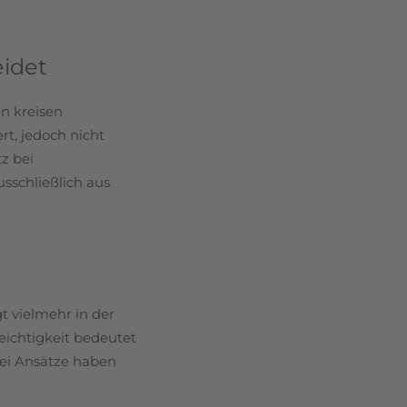
eidet
en kreisen
rt, jedoch nicht
z bei
usschließlich aus
gt vielmehr in der
eichtigkeit bedeutet
rei Ansätze haben