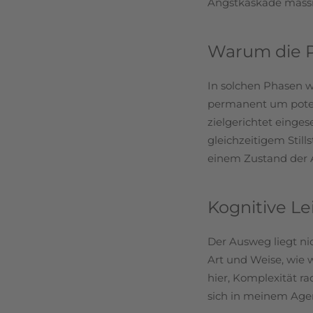
Angstkaskade massi
Warum die P
In solchen Phasen w
permanent um potenzi
zielgerichtet einges
gleichzeitigem Still
einem Zustand der 
Kognitive L
Der Ausweg liegt nic
Art und Weise, wie 
hier, Komplexität r
sich in meinem Agen