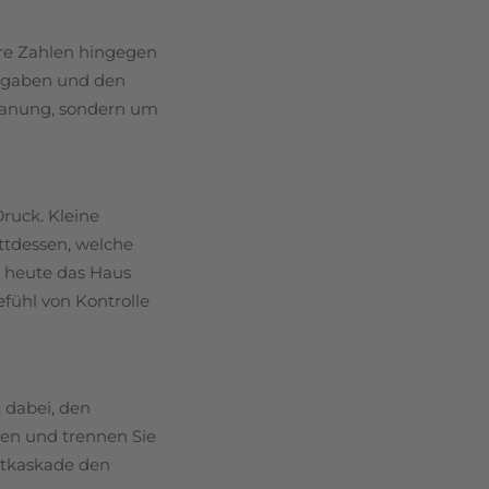
are Zahlen hingegen
usgaben und den
planung, sondern um
ruck. Kleine
attdessen, welche
 heute das Haus
Gefühl von Kontrolle
t dabei, den
emen und trennen Sie
gstkaskade den