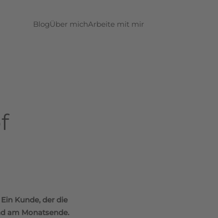
Blog
Über mich
Arbeite mit mir
f
 Ein Kunde, der die
tand am Monatsende.