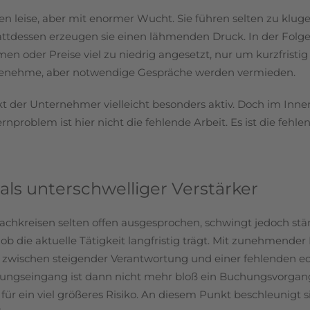
n leise, aber mit enormer Wucht. Sie führen selten zu kluge
attdessen erzeugen sie einen lähmenden Druck. In der Fol
n oder Preise viel zu niedrig angesetzt, nur um kurzfristig 
enehme, aber notwendige Gespräche werden vermieden.
t der Unternehmer vielleicht besonders aktiv. Doch im Inne
rnproblem ist hier nicht die fehlende Arbeit. Es ist die fehle
als unterschwelliger Verstärker
achkreisen selten offen ausgesprochen, schwingt jedoch st
e, ob die aktuelle Tätigkeit langfristig trägt. Mit zunehmende
 zwischen steigender Verantwortung und einer fehlenden e
lungseingang ist dann nicht mehr bloß ein Buchungsvorgan
für ein viel größeres Risiko. An diesem Punkt beschleunigt s