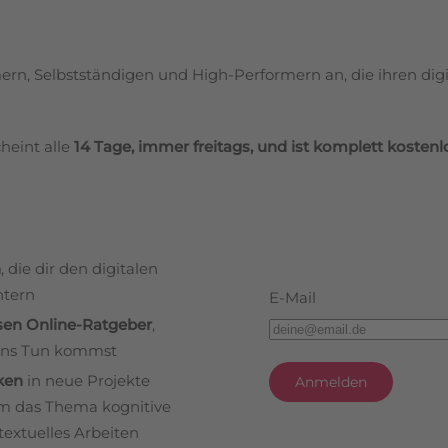
n, Selbstständigen und High-Performern an, die ihren digita
eint alle
14 Tage, immer freitags, und ist komplett kostenl
n
, die dir den digitalen
htern
E-Mail
sen Online-Ratgeber
,
 ins Tun kommst
ken
in neue Projekte
Anmelden
m das Thema kognitive
textuelles Arbeiten