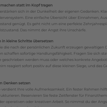
 machen statt im Kopf tragen
verstärken sich in der Dunkelheit der eigenen Gedanken. Kl
Nervensystem. Eine einfache Übersicht über Einnahmen, A
estand genügt. Es geht nicht um eine perfekte Zehnjahres
 Istzustand. Das nimmt der Angst ihre Unschärfe.
in kleine Schritte übersetzen
e die nach der persönlichen Zukunft erzeugen gewaltigen D
n schaffen sofortige Handlungsfähigkeit. Fragen Sie sich st
 geschrieben werden muss oder welches konkrete Angebot
hirn reagiert sofort positiv auf diese kleinen Siege, und das 
im Denken setzen
 verdient Ihre volle Aufmerksamkeit. Ein fester Rahmen hilf
rukturieren. Reservieren Sie feste Zeitfenster für Finanzth
n der operativen oder kreativen Arbeit. So nimmst du der An