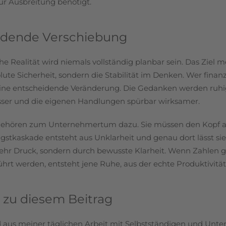
ur Ausbreitung benötigt.
idende Verschiebung
 Realität wird niemals vollständig planbar sein. Das Ziel me
lute Sicherheit, sondern die Stabilität im Denken. Wer finan
t eine entscheidende Veränderung. Die Gedanken werden ruhig
ser und die eigenen Handlungen spürbar wirksamer.
 gehören zum Unternehmertum dazu. Sie müssen den Kopf a
gstkaskade entsteht aus Unklarheit und genau dort lässt sie
hr Druck, sondern durch bewusste Klarheit. Wenn Zahlen gr
hrt werden, entsteht jene Ruhe, aus der echte Produktivität
 zu diesem Beitrag
d aus meiner täglichen Arbeit mit Selbstständigen und Unte