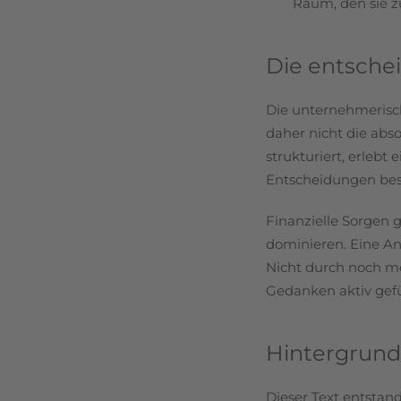
Raum, den sie z
Die entsche
Die unternehmerische
daher nicht die abso
strukturiert, erleb
Entscheidungen bes
Finanzielle Sorgen
dominieren. Eine An
Nicht durch noch me
Gedanken aktiv gefü
Hintergrund
Dieser Text entstan